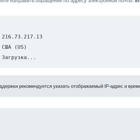
ете направить обращение по адресу электронной почты:
i
216.73.217.13
США (US)
Загрузка...
ддержки рекомендуется указать отображаемый IP-адрес и время