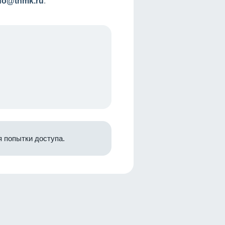
nfo@tnmk.ru
.
 попытки доступа.