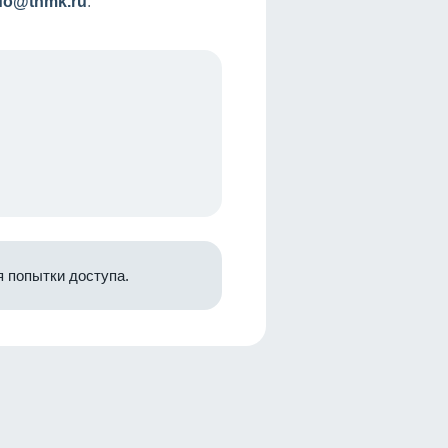
nfo@tnmk.ru
.
 попытки доступа.