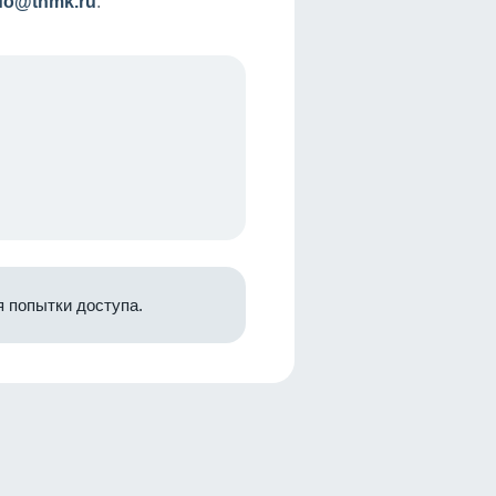
nfo@tnmk.ru
.
 попытки доступа.