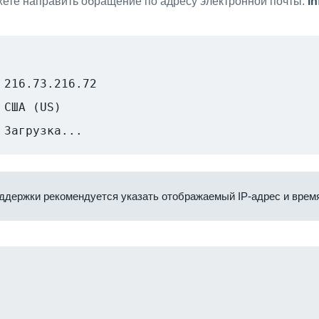
ете направить обращение по адресу электронной почты:
i
216.73.216.72
США (US)
Загрузка...
ддержки рекомендуется указать отображаемый IP-адрес и время